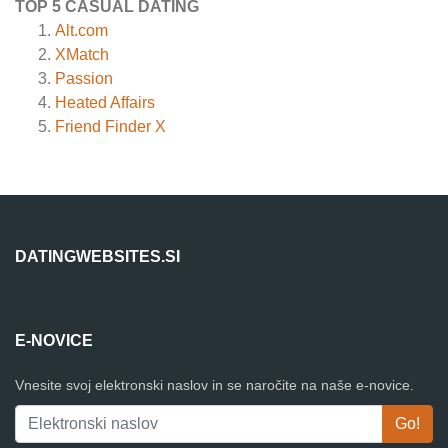
TOP 5 CASUAL DATING
Alt.com
XMatch
Passion
Heated Affairs
Friend Finder X
DATINGWEBSITES.SI
E-NOVICE
Vnesite svoj elektronski naslov in se naročite na naše e-novice.