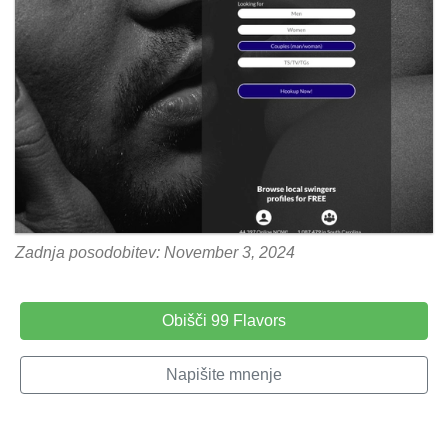
Zadnja posodobitev: November 3, 2024
Obišči 99 Flavors
Napišite mnenje