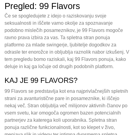
Pregled: 99 Flavors
Če se spogledujete z idejo o raziskovanju svoje
seksualnosti in iščete varno okolje za spoznavanje
podobno mislečih posameznikov, je 99 Flavors mogoče
ravno prava izbira za vas. Ta spletna stran ponuja
platformo za mlade swingerje, ljubitelje dogodkov za
odrasle ter enorožce in obljublja raznolik nabor izkušenj. V
tem pregledu bomo raziskali, kaj 99 Flavors ponuja, kako
deluje in kaj ga ločuje od drugih podobnih platform.
KAJ JE 99 FLAVORS?
99 Flavors se predstavlja kot ena najprivlačnejših spletnih
strani za avanturistične pare in posameznike, ki iščejo
nekaj več. Stran obljublja več milijonov aktivnih članov po
vsem svetu, kar omogoča ogromen bazen potencialnih
partnerjev za katerega koli uporabnika. Spletna stran
ponuja različne funkcionalnosti, kot so klepet v živo,
menjava slik in videov ter intimna dvosmerna spletna