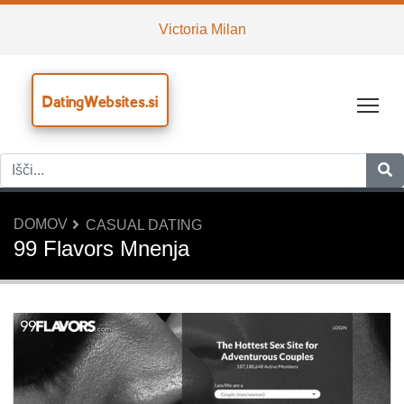
Victoria Milan
DatingWebsites.si
Tog
DOMOV
CASUAL DATING
99 Flavors Mnenja