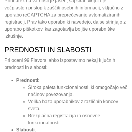
Poudarek na varnosti je jasen, saj stran vključuje
večplasten pristop k zaščiti osebnih informacij, vključno z
uporabo reCAPTCHA za preprečevanje avtomatiziranih
registracij. Prav tako uporabniki navedejo, da se strinjajo z
uporabo piškotkov, kar zagotavlja boljše uporabniške
izkušnje.
PREDNOSTI IN SLABOSTI
Pri oceni 99 Flavors lahko izpostavimo nekaj ključnih
prednosti in slabosti:
Prednosti:
Široka paleta funkcionalnosti, ki omogočajo več
načinov povezovanja.
Velika baza uporabnikov z različnih koncev
sveta.
Brezplačna registracija in osnovne
funkcionalnosti.
Slabosti: