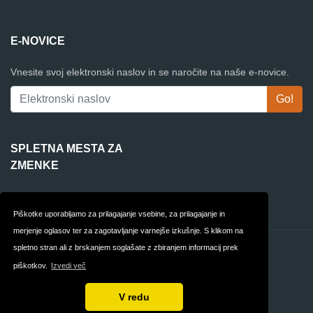
E-NOVICE
Vnesite svoj elektronski naslov in se naročite na naše e-novice.
SPLETNA MESTA ZA
ZMENKE
Victoria Milan
Piškotke uporabljamo za prilagajanje vsebine, za prilagajanje in
merjenje oglasov ter za zagotavljanje varnejše izkušnje. S klikom na
spletno stran ali z brskanjem soglašate z zbiranjem informacij prek
Kontakt
Zasebnost
piškotkov.
Izvedi več
Pogoji
Slovenija
V redu
Avtorske pravice © 2026 DatingWebsites.si