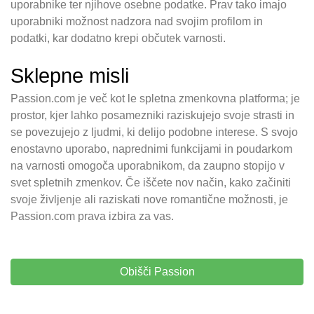
uporabnike ter njihove osebne podatke. Prav tako imajo
uporabniki možnost nadzora nad svojim profilom in
podatki, kar dodatno krepi občutek varnosti.
Sklepne misli
Passion.com je več kot le spletna zmenkovna platforma; je
prostor, kjer lahko posamezniki raziskujejo svoje strasti in
se povezujejo z ljudmi, ki delijo podobne interese. S svojo
enostavno uporabo, naprednimi funkcijami in poudarkom
na varnosti omogoča uporabnikom, da zaupno stopijo v
svet spletnih zmenkov. Če iščete nov način, kako začiniti
svoje življenje ali raziskati nove romantične možnosti, je
Passion.com prava izbira za vas.
Obišči Passion