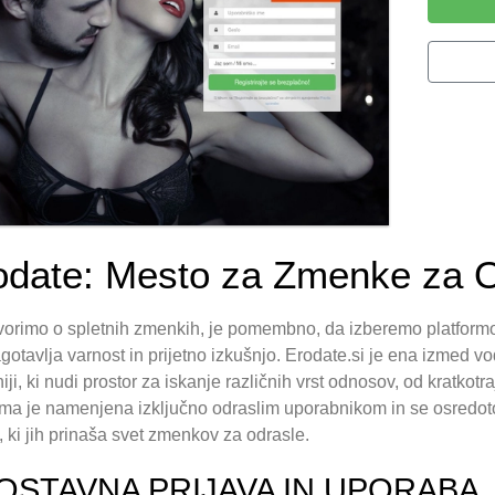
odate: Mesto za Zmenke za Od
orimo o spletnih zmenkih, je pomembno, da izberemo platformo,
agotavlja varnost in prijetno izkušnjo. Erodate.si je ena izmed v
iji, ki nudi prostor za iskanje različnih vrst odnosov, od kratkot
rma je namenjena izključno odraslim uporabnikom in se osredotoč
, ki jih prinaša svet zmenkov za odrasle.
OSTAVNA PRIJAVA IN UPORABA