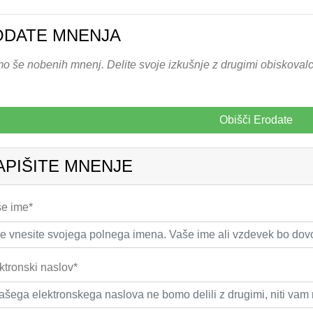
ODATE MNENJA
 še nobenih mnenj. Delite svoje izkušnje z drugimi obiskovalci
Obišči Erodate
APIŠITE MNENJE
e ime*
ktronski naslov*