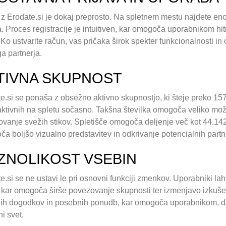
 z Erodate.si je dokaj preprosto. Na spletnem mestu najdete en
. Proces registracije je intuitiven, kar omogoča uporabnikom hi
. Ko ustvarite račun, vas pričaka širok spekter funkcionalnosti i
a partnerja.
TIVNA SKUPNOST
e.si se ponaša z obsežno aktivno skupnostjo, ki šteje preko 157.
ktivnih na spletu sočasno. Takšna številka omogoča veliko možn
vanje svežih stikov. Spletišče omogoča deljenje več kot 44.14
a boljšo vizualno predstavitev in odkrivanje potencialnih partn
ZNOLIKOST VSEBIN
e.si se ne ustavi le pri osnovni funkciji zmenkov. Uporabniki la
 kar omogoča širše povezovanje skupnosti ter izmenjavo izkuše
nih dogodkov in posebnih ponudb, kar omogoča uporabnikom, da 
ni svet.