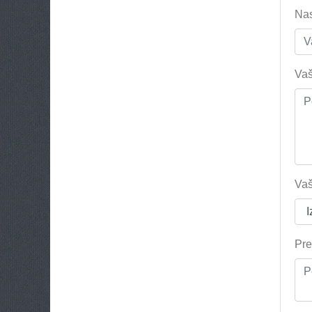
Nas
Vaš
Va
Pre