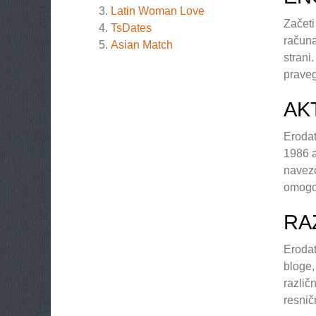
Latin Woman Love
Začeti
TsDates
računa
Asian Match
strani
praveg
AK
Erodat
1986 a
navezo
omogoč
RA
Erodat
bloge,
različ
resnič