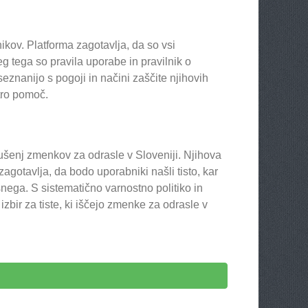
kov. Platforma zagotavlja, da so vsi
leg tega so pravila uporabe in pravilnik o
znanijo s pogoji in načini zaščite njihovih
itro pomoč.
kušenj zmenkov za odrasle v Sloveniji. Njihova
zagotavlja, da bodo uporabniki našli tisto, kar
esnega. S sistematično varnostno politiko in
bir za tiste, ki iščejo zmenke za odrasle v