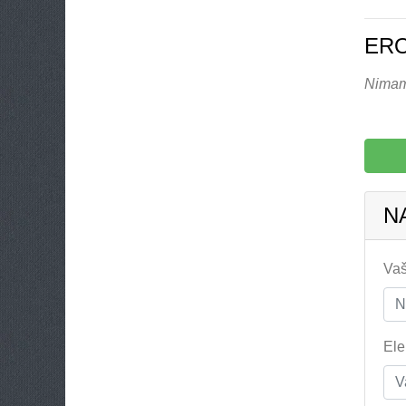
ER
Nimamo
N
Vaš
Ele