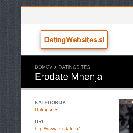
DatingWebsites.si
DOMOV
DATINGSITES
Erodate Mnenja
KATEGORIJA:
Datingsites
URL:
http://www.erodate.si/