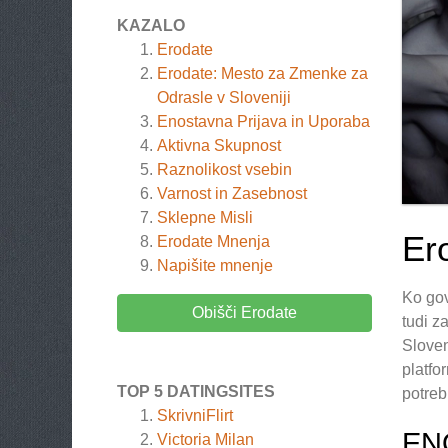
KAZALO
Erodate
Erodate: Mesto za Zmenke za
Odrasle v Sloveniji
Enostavna Prijava in Uporaba
Aktivna Skupnost
Raznolikost vsebin
Varnost in Zasebnost
Sklepne Misli
Er
Erodate
Mnenja
Napišite mnenje
Ko gov
Obišči Erodate
tudi z
Sloven
platfo
TOP 5 DATINGSITES
potreb
SkrivniFlirt
EN
Victoria Milan