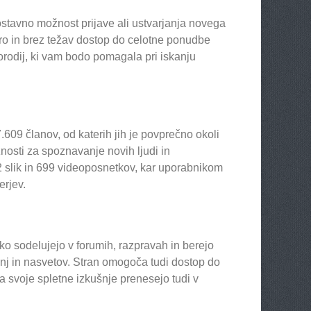
ostavno možnost prijave ali ustvarjanja novega
tro in brez težav dostop do celotne ponudbe
n orodij, ki vam bodo pomagala pri iskanju
609 članov, od katerih jih je povprečno okoli
osti za spoznavanje novih ljudi in
2 slik in 699 videoposnetkov, kar uporabnikom
erjev.
hko sodelujejo v forumih, razpravah in berejo
nj in nasvetov. Stran omogoča tudi dostop do
svoje spletne izkušnje prenesejo tudi v