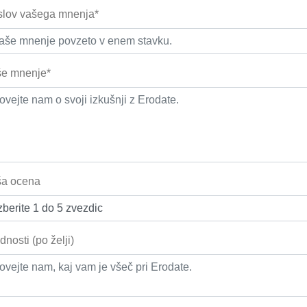
lov vašega mnenja*
e mnenje*
ša ocena
dnosti (po želji)