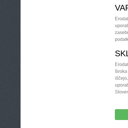
VA
Erodat
uporab
zasebn
podatk
SK
Erodat
široka
iščejo
uporab
Sloven