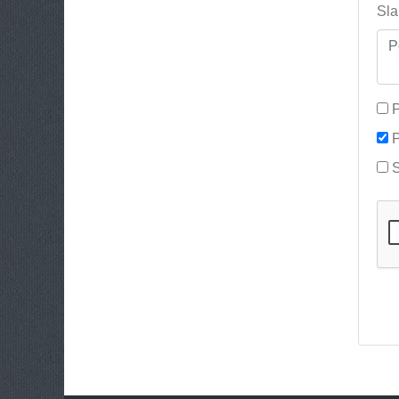
Sla
P
P
S