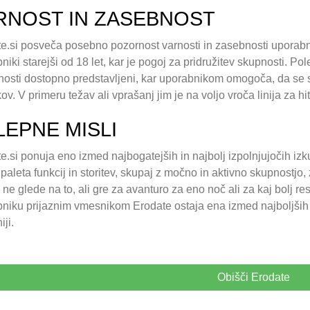
RNOST IN ZASEBNOST
e.si posveča posebno pozornost varnosti in zasebnosti uporabni
niki starejši od 18 let, kar je pogoj za pridružitev skupnosti. Po
osti dostopno predstavljeni, kar uporabnikom omogoča, da se se
ov. V primeru težav ali vprašanj jim je na voljo vroča linija za h
LEPNE MISLI
e.si ponuja eno izmed najbogatejših in najbolj izpolnjujočih iz
 paleta funkcij in storitev, skupaj z močno in aktivno skupnostjo, 
, ne glede na to, ali gre za avanturo za eno noč ali za kaj bolj r
niku prijaznim vmesnikom Erodate ostaja ena izmed najboljših iz
iji.
Obišči Erodate