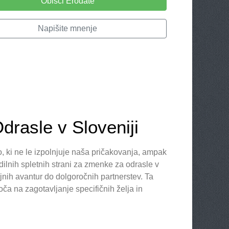
Obišči Erodate
Napišite mnenje
rasle v Sloveniji
 ki ne le izpolnjuje naša pričakovanja, ampak
odilnih spletnih strani za zmenke za odrasle v
rajnih avantur do dolgoročnih partnerstev. Ta
a na zagotavljanje specifičnih želja in